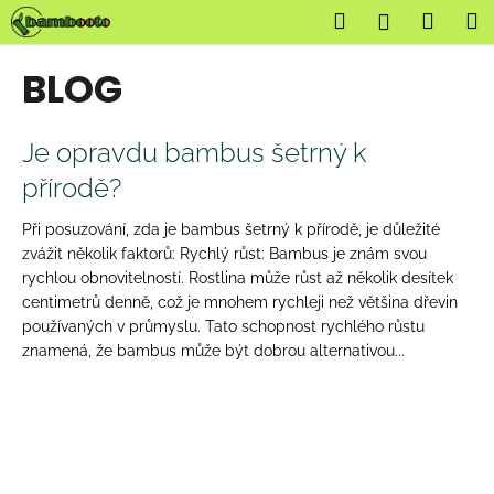
K
Přejít
Hledat
Nákup
M
Přihlášení
na
o
obsah
Zpět
Zpět
košík
š
BLOG
í
C
k
V
o
Je opravdu bambus šetrný k
ý
p
přírodě?
p
o
i
t
Při posuzování, zda je bambus šetrný k přírodě, je důležité
s
zvážit několik faktorů: Rychlý růst: Bambus je znám svou
ř
rychlou obnovitelností. Rostlina může růst až několik desítek
č
e
centimetrů denně, což je mnohem rychleji než většina dřevin
l
b
používaných v průmyslu. Tato schopnost rychlého růstu
á
u
znamená, že bambus může být dobrou alternativou...
n
j
k
e
ů
t
e
n