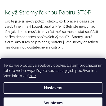
Když Stromy řeknou Papíru STOP!
Určitě jste si někdy položili otázku, kolik práce a času stojí
vyrobit i jen malý kousek papíru. Přemýšleli jste někdy nad
tím, jak dlouho musí stromy růst, než se mohou stát součástí
našich denodenních papírových výrobků? Stromy, které
slouží jako surovina pro papír, potřebují léta, někdy desetiletí,
než dosáhnou dostatečné zralosti pr...
5
položek celkem
O
Tento web používá soubory cookie. Dalším procházením
v
tohoto webu vyjadřujete souhlas s jejich používáním..
Z
l
Více informací
zde
.
á
á
Blog
Obchodní podmínky
Kontakty
d
p
Nastavení
a
a
c
t
Vytvořil Shoptet
í
í
Souhlasím
Copyright 2026
Bambooto
. Všechna práva vyhrazena.
p