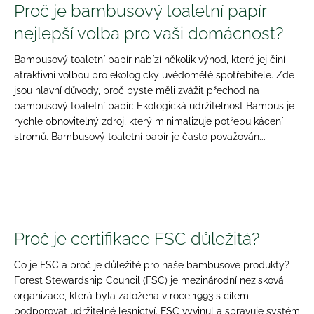
Proč je bambusový toaletní papír
a
nejlepší volba pro vaši domácnost?
j
í
Bambusový toaletní papír nabízí několik výhod, které jej činí
t
atraktivní volbou pro ekologicky uvědomělé spotřebitele. Zde
?
jsou hlavní důvody, proč byste měli zvážit přechod na
bambusový toaletní papír: Ekologická udržitelnost Bambus je
rychle obnovitelný zdroj, který minimalizuje potřebu kácení
stromů. Bambusový toaletní papír je často považován...
HLEDAT
Proč je certifikace FSC důležitá?
Co je FSC a proč je důležité pro naše bambusové produkty?
Forest Stewardship Council (FSC) je mezinárodní nezisková
organizace, která byla založena v roce 1993 s cílem
podporovat udržitelné lesnictví. FSC vyvinul a spravuje systém